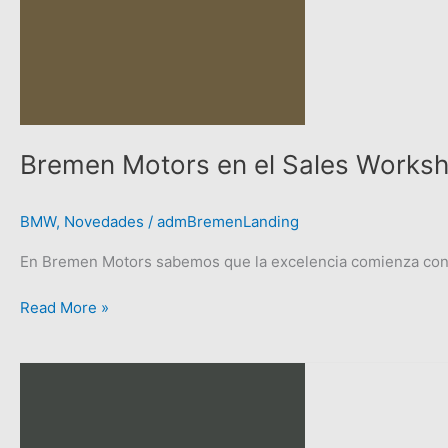
Sales
Workshop
&
Product
Training
2025
—
Bremen Motors en el Sales Worksho
Sheraton
Pilar.
BMW
,
Novedades
/
admBremenLanding
En Bremen Motors sabemos que la excelencia comienza con 
Read More »
Fun
fact:
¿sabías
que