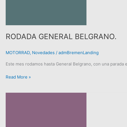
RODADA GENERAL BELGRANO.
MOTORRAD
,
Novedades
/
admBremenLanding
Este mes rodamos hasta General Belgrano, con una parada es
Read More »
Team
Bremen
Motorrad,
reconocido
como