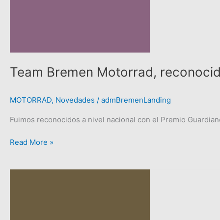
Guardianes
de
la
Excelencia
2024.
Team Bremen Motorrad, reconocid
MOTORRAD
,
Novedades
/
admBremenLanding
Fuimos reconocidos a nivel nacional con el Premio Guardian
Read More »
Bremen
Motors
en
el