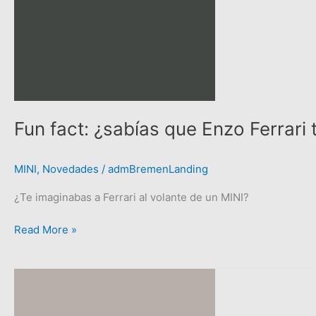
Enzo
Ferrari
tuvo
un
MINI
en
su
Fun fact: ¿sabías que Enzo Ferrari 
garaje?
MINI
,
Novedades
/
admBremenLanding
¿Te imaginabas a Ferrari al volante de un MINI?
Read More »
Capacitación
Internacional
para