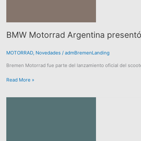
C
400
X
BMW Motorrad Argentina presentó
MOTORRAD
,
Novedades
/
admBremenLanding
Bremen Motorrad fue parte del lanzamiento oficial del scoot
Read More »
RODADA
GENERAL
BELGRANO.