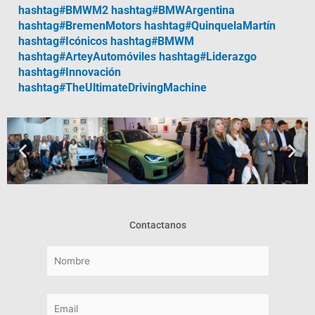
hashtag#BMWM2
hashtag#BMWArgentina
hashtag#BremenMotors
hashtag#QuinquelaMartín
hashtag#Icónicos
hashtag#BMWM
hashtag#ArteyAutomóviles
hashtag#Liderazgo
hashtag#Innovación
hashtag#TheUltimateDrivingMachine
Contactanos