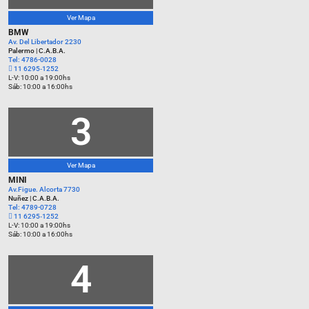
Ver Mapa
BMW
Av. Del Libertador 2230
Palermo | C.A.B.A.
Tel: 4786-0028
‪11 6295‑1252‬
L-V: 10:00 a 19:00hs
Sáb: 10:00 a 16:00hs
3
Ver Mapa
MINI
Av.Figue. Alcorta 7730
Nuñez | C.A.B.A.
Tel: 4789-0728
‪11 6295‑1252‬
L-V: 10:00 a 19:00hs
Sáb: 10:00 a 16:00hs
4