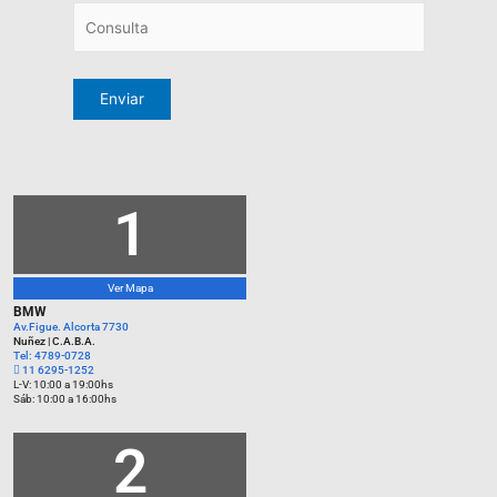
1
Ver Mapa
BMW
Av.Figue. Alcorta 7730
Nuñez | C.A.B.A.
Tel: 4789-0728
‪11 6295-1252‬
L-V: 10:00 a 19:00hs
Sáb: 10:00 a 16:00hs
2