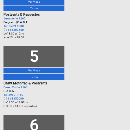
Ver Mapa
Turno
Postventa & Repuestos
Juramento 1260
Belgrano | C.A.B.A.
Tel: 4789-1000
11 56303650
L-V: 8:30 a 12hs
y de 13hs 18:00
5
Ver Mapa
Turno
BMW Motorrad & Postventa
Paseo Colón 1560
C.A.B.A.
Tel:3989-1160
11 68352000
L-V: 8:30 a 18:00hs
S: 9:00 a 14:00Hs (ventas)
6