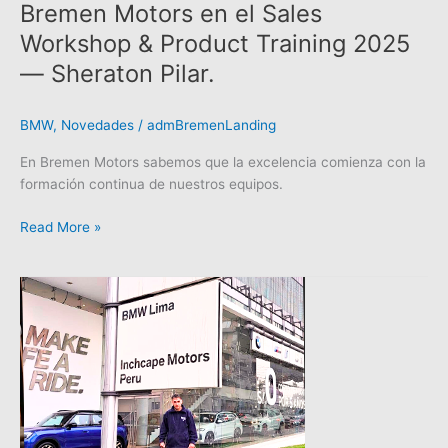
Sheraton
Bremen Motors en el Sales
Pilar.
Workshop & Product Training 2025
— Sheraton Pilar.
BMW
,
Novedades
/
admBremenLanding
En Bremen Motors sabemos que la excelencia comienza con la
formación continua de nuestros equipos.
Read More »
Capacitación
Internacional
para
el
futuro
de
la
movilidad