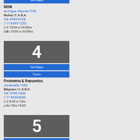
Ver Mapa
MINI
Av.Figue. Alcorta 7730
Nuñez | C.A.B.A.
Tel: 4789-0728
‪11 6295‑1252‬
L-V: 10:00 a 19:00hs
Sáb: 10:00 a 16:00hs
4
Ver Mapa
Turno
Postventa & Repuestos
Juramento 1260
Belgrano | C.A.B.A.
Tel: 4789-1000
11 56303650
L-V: 8:30 a 12hs
y de 13hs 18:00
5