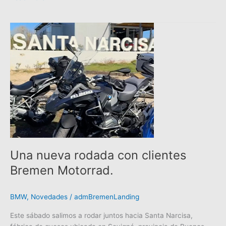
Una
nueva
rodada
con
clientes
Bremen
Motorrad.
Una nueva rodada con clientes
Bremen Motorrad.
BMW
,
Novedades
/
admBremenLanding
Este sábado salimos a rodar juntos hacia Santa Narcisa,