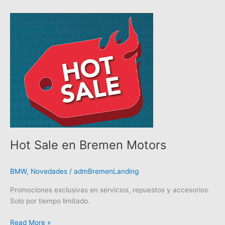
Hot
Sale
en
Bremen
Motors
Hot Sale en Bremen Motors
BMW
,
Novedades
/
admBremenLanding
Promociones exclusivas en servicios, repuestos y accesorios.
Solo por tiempo limitado.
Read More »