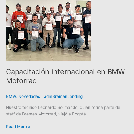
internacional
en
BMW
Motorrad
Capacitación internacional en BMW
Motorrad
BMW
,
Novedades
/
admBremenLanding
Nuestro técnico Leonardo Solimando, quien forma parte del
staff de Bremen Motorrad, viajó a Bogotá
Read More »