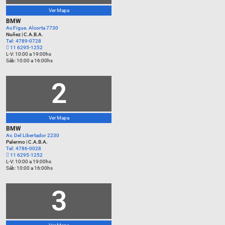
Ver Mapa
BMW
Av.Figue. Alcorta 7730
Nuñez | C.A.B.A.
Tel: 4789-0728
‪11 6295-1252‬
L-V: 10:00 a 19:00hs
Sáb: 10:00 a 16:00hs
2
Ver Mapa
BMW
Av. Del Libertador 2230
Palermo | C.A.B.A.
Tel: 4786-0028
‪11 6295‑1252‬
L-V: 10:00 a 19:00hs
Sáb: 10:00 a 16:00hs
3