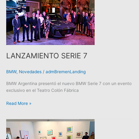
LANZAMIENTO SERIE 7
BMW
,
Novedades
/
admBremenLanding
BMW Argentina presentó el nuevo BMW Serie 7 con un evento
exclusivo en el Teatro Colón Fábrica
Read More »
LANZAMIENTO
M2