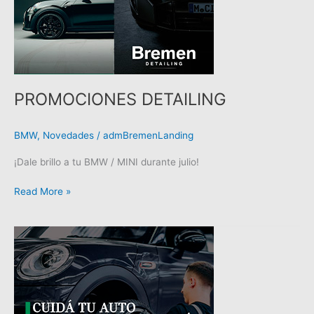
PROMOCIONES DETAILING
BMW
,
Novedades
/
admBremenLanding
¡Dale brillo a tu BMW / MINI durante julio!
Read More »
PROMOCIONES
JUNIO