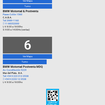
Ver Mapa
Turno
BMW Motorrad & Postventa
Paseo Colón 1560
C.A.B.A.
Tel:3989-1160
11 68352000
L-V: 8:30 a 18:00hs
S: 9:00 a 14:00Hs (ventas)
6
Ver Mapa
Turno
BMW Motorrad Postventa MDQ
Av. Constitución 5229
Mar del Plata. .B.A.
Tel:+54 9 223 312-3538
+54 9 2233 12 3538
L-V: 8:30 a 18:00hs