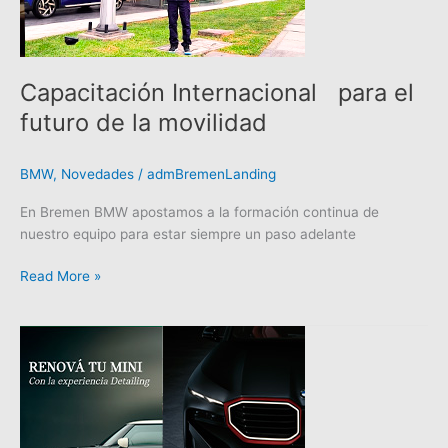
Capacitación Internacional para el
futuro de la movilidad
BMW
,
Novedades
/
admBremenLanding
En Bremen BMW apostamos a la formación continua de
nuestro equipo para estar siempre un paso adelante
Read More »
PROMOCIONES
DETAILING