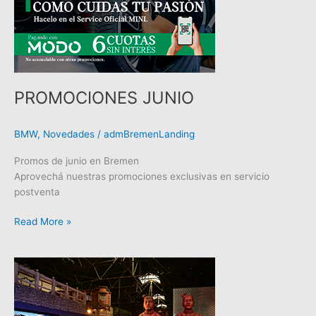
PROMOCIONES JUNIO
BMW
,
Novedades
/
admBremenLanding
Promos de junio en Bremen
Aprovechá nuestras promociones exclusivas en servicio
postventa
Read More »
LANZAMIENTO
SERIE
7